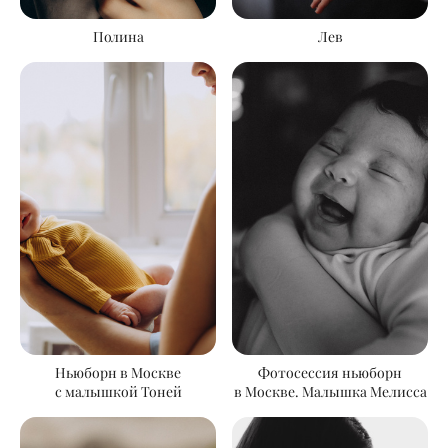
Полина
Лев
Ньюборн в Москве
Фотосессия ньюборн
с малышкой Тоней
в Москве. Малышка Мелисса