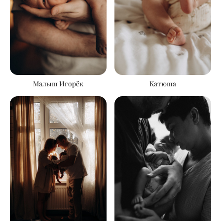
Катюша
Малыш Игорёк