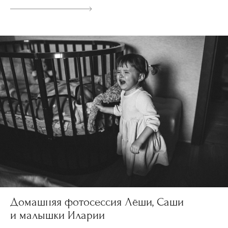
Домашняя фотосессия Лёши, Саши
и малышки Иларии